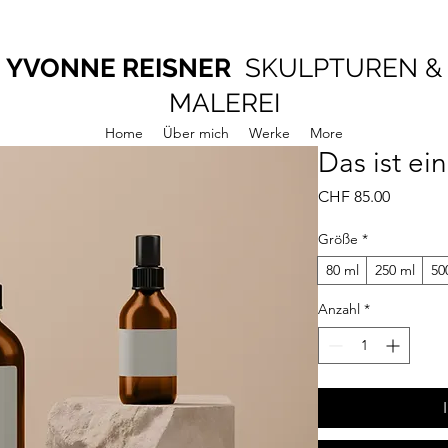
YVONNE REISNER
SKULPTUREN &
MALEREI
Home
Über mich
Werke
More
Das ist ei
Preis
CHF 85.00
Größe
*
80 ml
250 ml
50
Anzahl
*