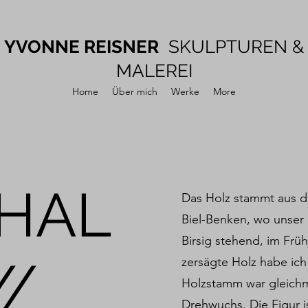
YVONNE REISNER
SKULPTUREN &
MALEREI
Home
Über mich
Werke
More
HAL
Das Holz stammt aus d
Biel-Benken, wo unser
Birsig stehend, im Frü
//
zersägte Holz habe ich
Holzstamm war gleichm
Drehwuchs. Die Figur is