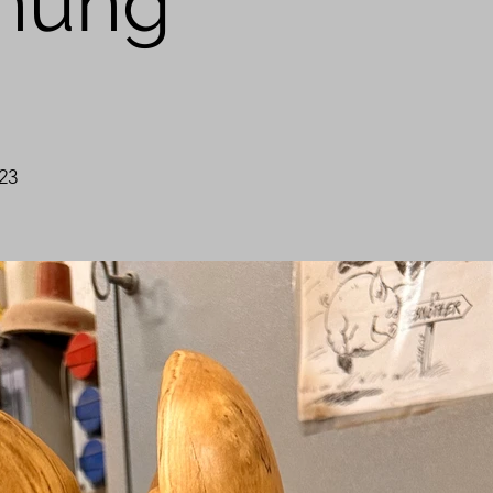
ehung
23